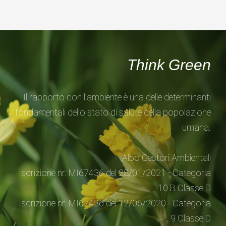
Think Green
Il rapporto con l’ambiente è una delle determinanti
fondamentali dello stato di salute della popolazione
umana.
Albo Gestori Ambientali
Iscrizione nr. MI67436 del 28/01/2021 - Categoria
10 B Classe D
Iscrizione nr. MI67436 del 12/06/2020 - Categoria
9 Classe D